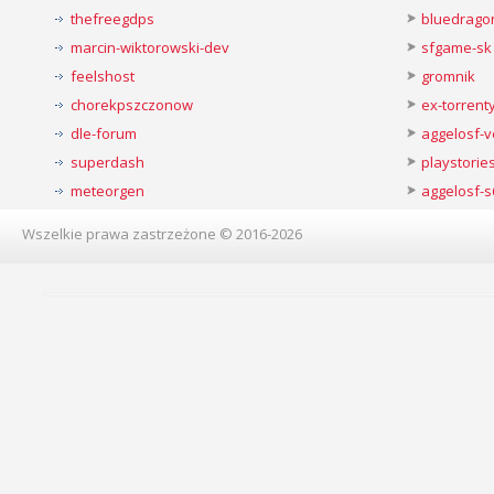
thefreegdps
bluedrago
marcin-wiktorowski-dev
sfgame-sk
feelshost
gromnik
chorekpszczonow
ex-torren
dle-forum
aggelosf-
superdash
playstorie
meteorgen
aggelosf-s
Wszelkie prawa zastrzeżone © 2016-2026