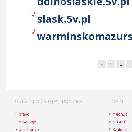
dolnoslaskie.5v.pl
slask.5v.pl
warminskomazursk
«
1
2
...
OSTATNIO ZAREJESTROWANE
TOP 10
bravo
medhub
newluzgd
litasurf
polishdrive
8values