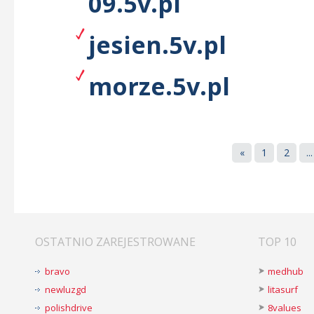
09.5v.pl
jesien.5v.pl
morze.5v.pl
«
1
2
...
OSTATNIO ZAREJESTROWANE
TOP 10
bravo
medhub
newluzgd
litasurf
polishdrive
8values