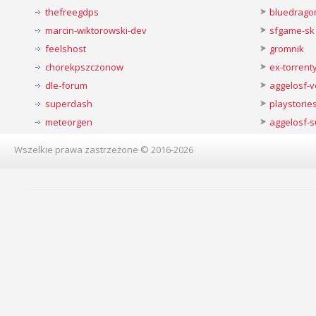
thefreegdps
bluedrago
marcin-wiktorowski-dev
sfgame-sk
feelshost
gromnik
chorekpszczonow
ex-torren
dle-forum
aggelosf-
superdash
playstorie
meteorgen
aggelosf-s
Wszelkie prawa zastrzeżone © 2016-2026