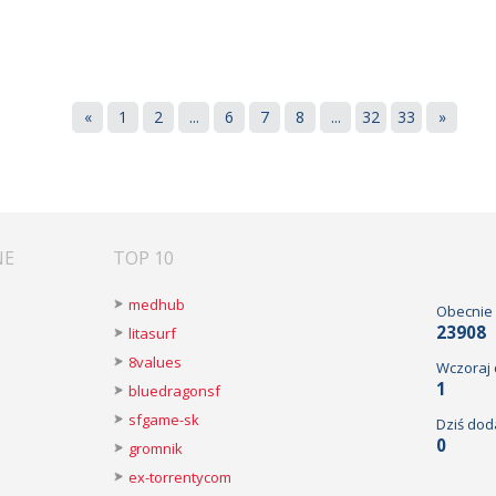
«
1
2
...
6
7
8
...
32
33
»
NE
TOP 10
medhub
Obecnie
23908
litasurf
8values
Wczoraj
1
bluedragonsf
sfgame-sk
Dziś dod
0
gromnik
ex-torrentycom