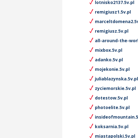
lotnisko2137.5v.pl
remigiusz1.5v.pl
marceltdomena2.5v
remigiusz.5v.pl
all-around-the-worl
mixbox.5v.pl
adanko.5v.pl
mojekonie.5v.pl
juliablazynska.5v.pl
zyciemorskie.5v.pl
dotestow.5v.pl
photoelite.5v.pl
insideofmountain.5
koksarnia.5v.pl
miastapolski.5v.pl