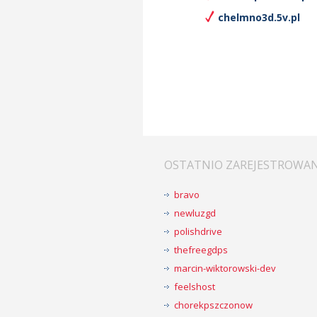
chelmno3d.5v.pl
OSTATNIO ZAREJESTROWA
bravo
newluzgd
polishdrive
thefreegdps
marcin-wiktorowski-dev
feelshost
chorekpszczonow