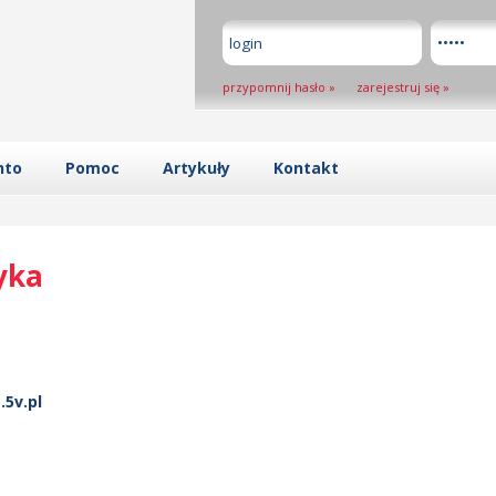
przypomnij hasło
»
zarejestruj się
»
nto
Pomoc
Artykuły
Kontakt
yka
.5v.pl